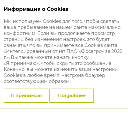
Информация о Cookies
Мы используем Cookies для того, чтобы сделать
ваше пребывание на нашем сайте максимально
Консолидированная
комфортным. Если вы продолжаете просмотр
финансовая отчетность
страниц без изменения настроек, это будет
означать, что вы принимаете все Cookies сайта
«Интегрированный отчет ПАО «Фосагро» за 2022
Аудиторское заключение независимого аудитора
Консолидированный отчет о прибыли или убытке и
г.». Вы также можете нажать кнопку
прочем совокупном доходе за 2022 год
«Я принимаю», чтобы скрыть это сообщение.
Консолидированный отчет о финансовом
Конечно, вы можете изменить ваши настройки
положении по состоянию на 31 декабря 2022 года
Cookies в любое время, настроив браузер
Консолидированный отчет о движении денежных
соответствующим образом.
средств за 2022 год
Консолидированный отчет об изменениях в
капитале за 2022 год
Я принимаю
Подробнее
Примечания к консолидированной финансовой
отчетности за 2022 год