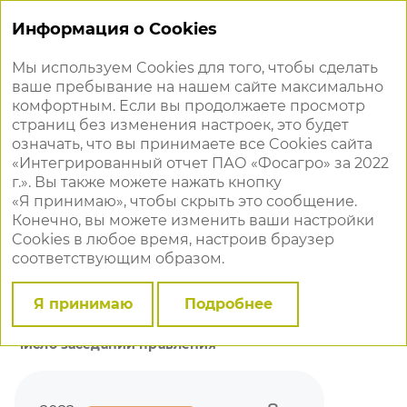
Информация о Cookies
Мы используем Cookies для того, чтобы сделать
ваше пребывание на нашем сайте максимально
Исполнительные органы
комфортным. Если вы продолжаете просмотр
страниц без изменения настроек, это будет
Руководство текущей деятельностью ФосАгро
означать, что вы принимаете все Cookies сайта
осуществляют два исполнительных органа,
«Интегрированный отчет ПАО «Фосагро» за 2022
подотчетных общему собранию акционеров и совету
г.». Вы также можете нажать кнопку
директоров:
«Я принимаю», чтобы скрыть это сообщение.
коллегиальный (правление);
Конечно, вы можете изменить ваши настройки
единоличный (генеральный директор).
Cookies в любое время, настроив браузер
соответствующим образом.
В течение 2022 года правление провело четыре
заседания, рассмотрев восемь вопросов,
в большинстве своем связанных с бюджетной
Я принимаю
Подробнее
дисциплиной Компании.
Число заседаний правления